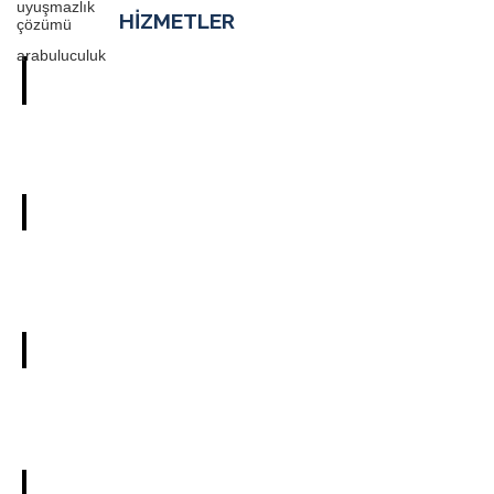
uyuşmazlık
HİZMETLER
çözümü
arabuluculuk
YÜKSEKÖĞRETİM HUKUKU
İŞ HUKUKU
KİRA HUKUKU