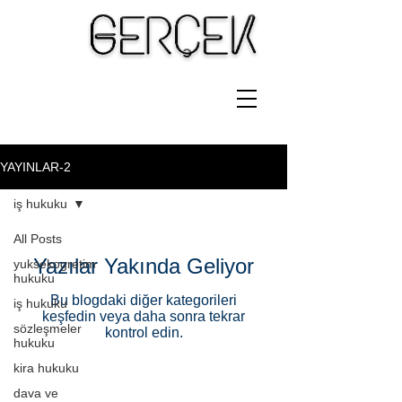
YAYINLAR-2
iş hukuku
All Posts
Yazılar Yakında Geliyor
yuksekogretim
hukuku
Bu blogdaki diğer kategorileri
iş hukuku
keşfedin veya daha sonra tekrar
sözleşmeler
kontrol edin.
hukuku
kira hukuku
dava ve